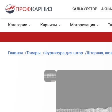
КАЛЬКУЛЯТОР
АКЦИ
Категории
Карнизы
Моторизация
Т
Жалюзи
Римские шторы
Фурнитура для 
Главная
Товары
Фурнитура для штор
Шторная, люв
Внешний вид