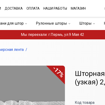
И
ДОСТАВКА
ОПЛАТА
НАШИ РАБОТЫ
МАГАЗИН
кани для штор
Рулонные шторы
Штopы
штор
Плиссе
Домашний текстиль
Мы переехали: г.Пермь, ул.9 Мая 42
ерсная лента
-17%
Шторная
(узкая) 2
Код товара