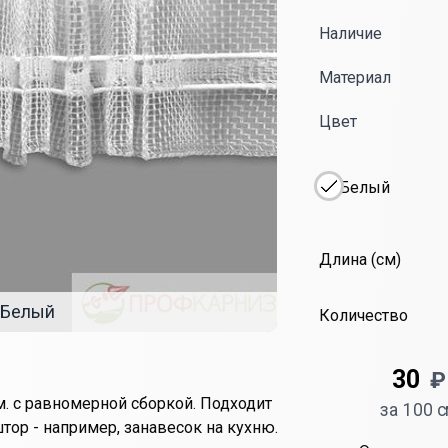
Наличие
Материал
Цвет
Белый
Длина
Длина (см)
Белый
Количество
30
₽
м. с равномерной сборкой. Подходит
за 100 
ор - например, занавесок на кухню.