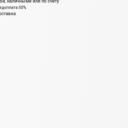
ой, наличными или по счету
редоплата 50%
оставка