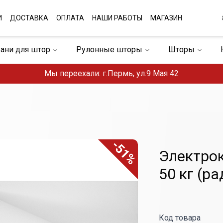
И
ДОСТАВКА
ОПЛАТА
НАШИ РАБОТЫ
МАГАЗИН
кани для штор
Рулонные шторы
Штopы
штор
Плиссе
Домашний текстиль
Мы переехали: г.Пермь, ул.9 Мая 42
-51%
Электрок
50 кг (ра
Код товара