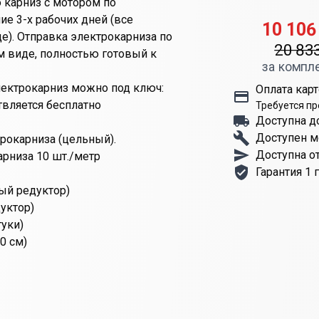
 карниз с мотором по
е 3-х рабочих дней (все
10 106
е). Отправка электрокарниза по
20 83
м виде, полностью готовый к
за компл
электрокарниз можно под ключ:
Оплата карт
твляется бесплатно
Требуется п
Доступна д
Доступен 
рокарниза (цельный).
Доступна о
арниза 10 шт./метр
Гарантия 1 
ый редуктор)
уктор)
туки)
0 см)