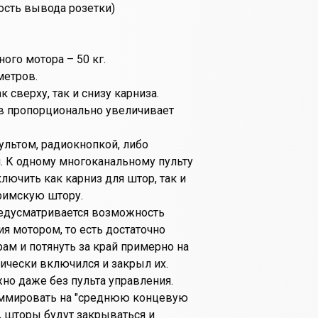
мость вывода розетки)
ого мотора – 50 кг.
метров.
 сверху, так и снизу карниза.
в пропорционально увеличивает
ультом, радиокнопкой, либо
 К одному многоканальному пульту
лючить как карниз для штор, так и
римскую штору.
редусматривается возможность
я мотором, то есть достаточно
ам и потянуть за край примерно на
ически включился и закрыл их.
о даже без пульта управления.
аммировать на "среднюю концевую
ьт, шторы будут закрываться и