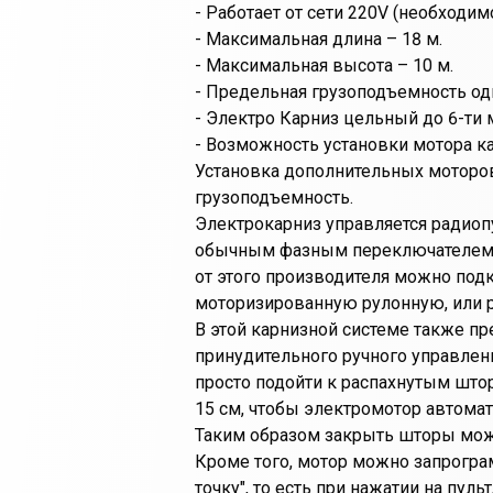
- Работает от сети 220V (необходи
- Максимальная длина – 18 м.
- Максимальная высота – 10 м.
- Предельная грузоподъемность одн
- Электро Карниз цельный до 6-ти 
- Возможность установки мотора как
Установка дополнительных моторо
грузоподъемность.
Электрокарниз управляется радиоп
обычным фазным переключателем.
от этого производителя можно подк
моторизированную рулонную, или 
В этой карнизной системе также п
принудительного ручного управлени
просто подойти к распахнутым штор
15 см, чтобы электромотор автомат
Таким образом закрыть шторы можн
Кроме того, мотор можно запрогр
точку", то есть при нажатии на пул