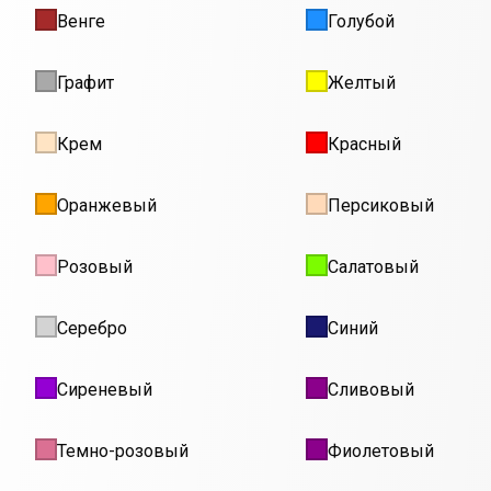
Венге
Голубой
Графит
Желтый
Крем
Красный
Оранжевый
Персиковый
Розовый
Салатовый
Серебро
Синий
Сиреневый
Сливовый
Темно-розовый
Фиолетовый