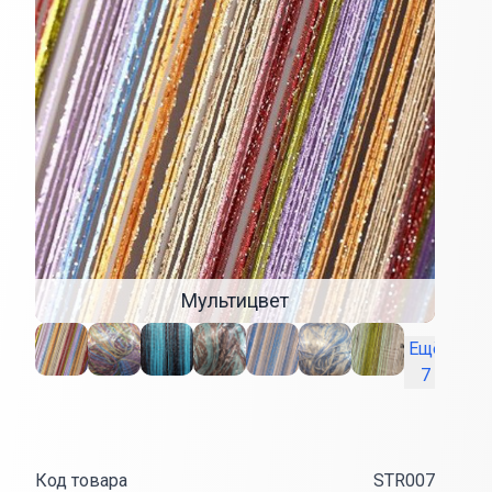
Мультицвет
Ещё
7
Код товара
STR007