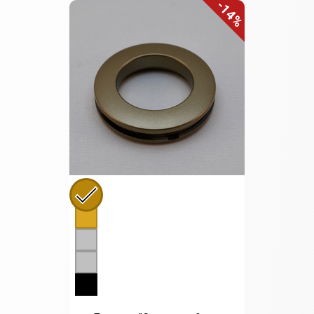
-14%
Выберите цвет
Антик
Золото
Сатин
Хром
Черный никель