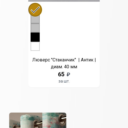
Выберите цвет
Антик
Сатин
Хром
Черный
Белый
Люверс "Стаканчик" | Антик |
диам. 40 мм
65
₽
за шт.