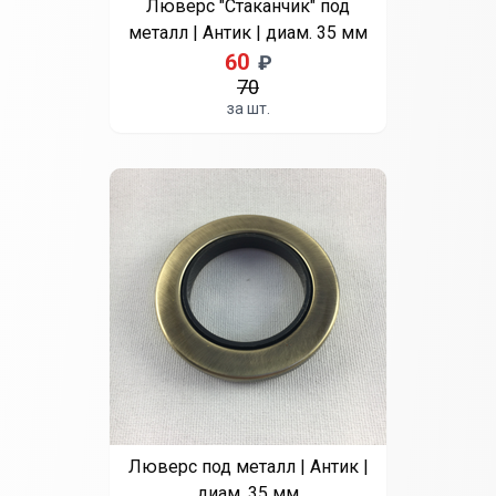
Люверс "Стаканчик" под
металл | Антик | диам. 35 мм
60
₽
70
за шт.
Люверс под металл | Антик |
диам. 35 мм