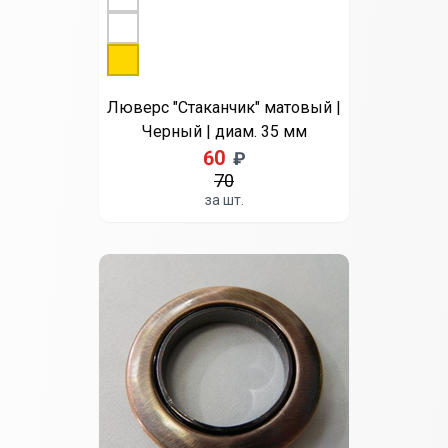
Бронза
Золото
Люверс "Стаканчик" матовый |
Черный | диам. 35 мм
60
₽
70
за шт.