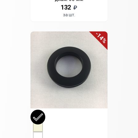
132
₽
за шт.
-14%
Выберите цвет
Черный
Бежевый
Белый