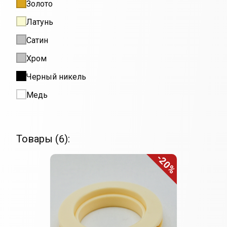
Золото
Латунь
Сатин
Хром
Черный никель
Медь
Товары (6):
-20%