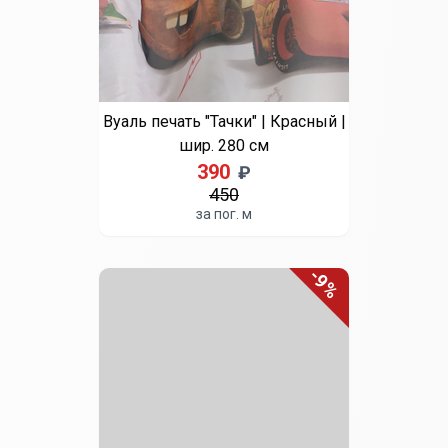
-5%
Выберите цвет
Бежевый
Белый
Бирюзовый
Графит
Зеленый
Кофе