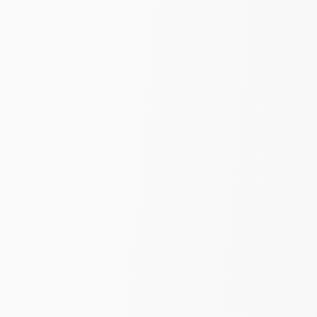
Выберите цвет
Белый
Серый
Экрю
Сетка узкая полоска классик |
Белый | шир. 280 см
490
₽
650
за пог. м
-46%