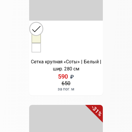
Мокка
Молочный
Св. коричневый
Серый
Сиреневый
Темно-бежевый
Тюль «Грек» | Бежевый |
шир. 300 см
390
₽
410
за пог. м