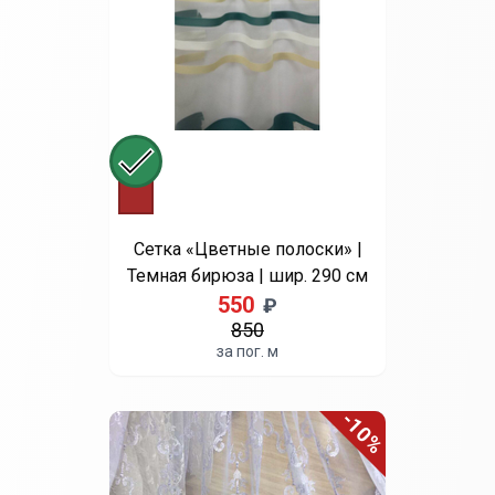
250
₽
300
за пог. м
Выберите цвет
Апельсин
Бирюзовый
Желтый