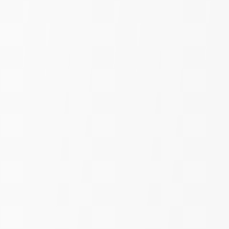
Выберите цвет
Серый
Золото
Тюль лён "Квадраты" | Серый |
шир. 280 см
590
₽
750
за пог. м
-29%