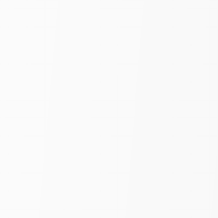
Крем
Тюль Канвас | Белый |
шир. 300 см
790
₽
890
за пог. м
-25%