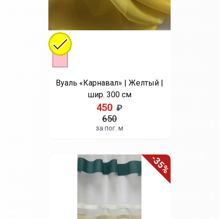
-17%
Выберите цвет
Бежевый
Голубой
Мята
Хаки
Вуаль однотонная | Бежевый |
шир. 300 см