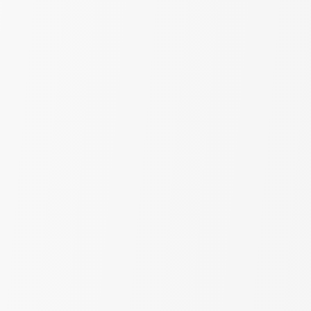
Выберите цвет
Серый
Бежевый
Белый
Бирюзовый
Крем
Молочный
Серо бежевый
Сетка "Мрамор" | Серый |
шир. 300 см
390
₽
850
за пог. м