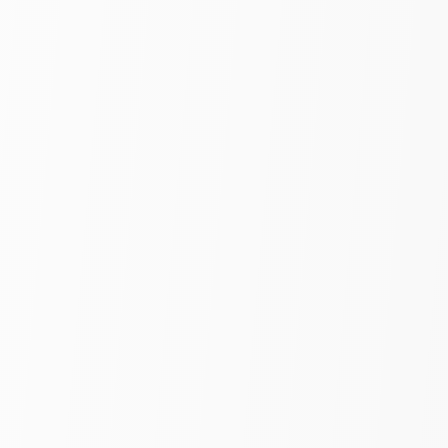
Белый | шир. 280 см
460
₽
690
за пог. м
-35%
Выберите цвет
Бирюзовый
Фиолетовый