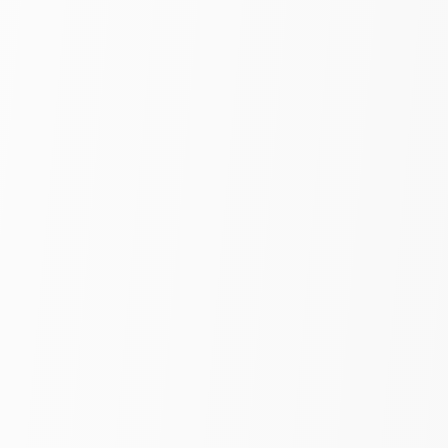
Сетка «Пьеро» | Бирюзовый |
шир. 280 см
490
₽
750
за пог. м
-30%