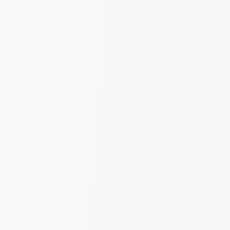
Выберите цвет
Золото
Пудра
Сетка "Рошель" | Золото |
шир. 280 см
390
₽
690
за пог. м
-29%