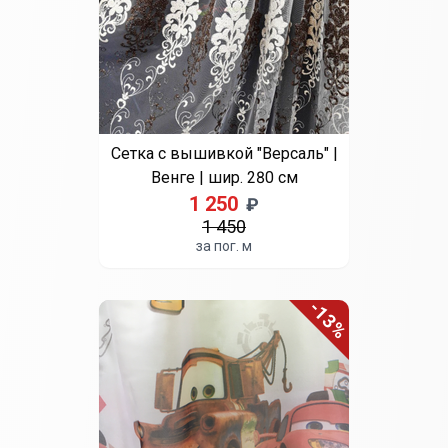
Выберите цвет
Бежевый
Бордовый
Кофе
Персиковый
Св. зеленый
Сиреневый
Микровуаль | Бежевый |
шир. 290 см
490
₽
550
за пог. м