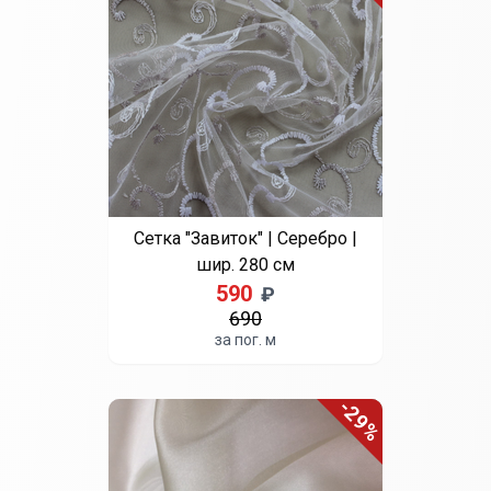
Бирюзовый
Зеленый
Мокка
Серый
Сиреневый
Сетка «Омбре» | Бежевый |
шир. 300 см
690
₽
за пог. м
-46%