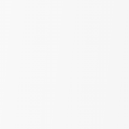
Тюль лён "Бабочки" |
Мультицвет | шир. 280 см
350
₽
650
за пог. м
-54%