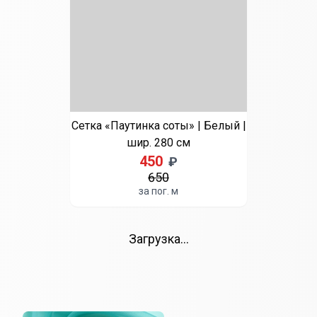
Выберите цвет
Белый
Венге
Голубой
Графит
Молочный
Чайная роза
Пудра
Розовый