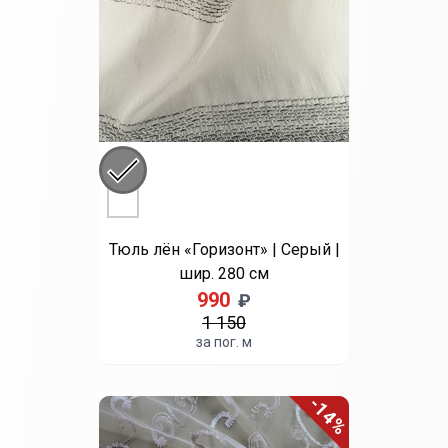
Вуаль однотонная | Апельсин |
шир. 300 см
290
₽
за пог. м
Выберите цвет
Бежевый