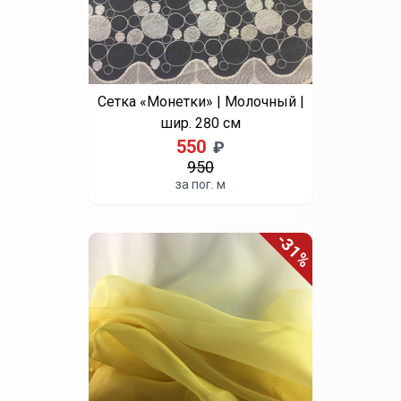
Св. зеленый
Св. коричневый
Св. розовый
Синий
Сиреневый
Фуксия
Черный
Шоколад
Вуаль однотонная | Серый |
шир. 300 см
290
₽
за пог. м