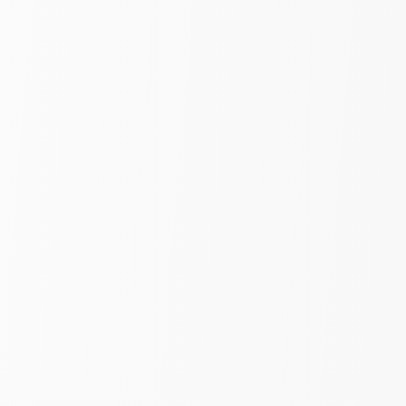
Тюль Органза «Дождик» |
Белый | шир. 280 см
490
₽
650
за пог. м
-25%