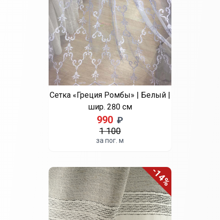
Коричневый
Крем
Лаванда
Лайм
Лиловый
Молочный
Мята
Оранжевый
Персиковый
Розовый
Синий
Темная бирюза
Темно-голубой