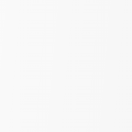
Вуаль Принт «Морская тема» |
Синий | шир. 280 см
490
₽
550
за пог. м
-29%