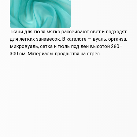
Микровуаль | Белый |
шир. 290 см
490
₽
за пог. м
-33%
Сетка с вышивкой "Ромбы" |