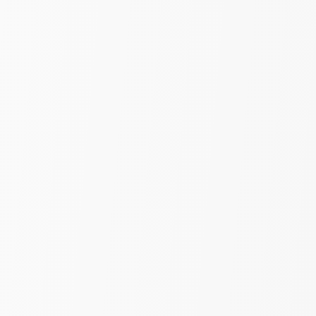
Сетка "Зигзаг" | Белый |
шир. 280 см
390
₽
690
за пог. м
-21%