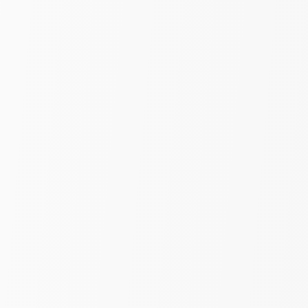
Выберите цвет
Белый
Крем
Сетка «Горизонт» | Белый |
шир. 295 см
350
₽
650
за пог. м
-43%