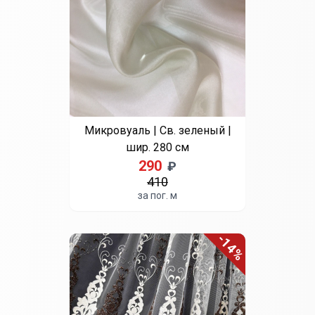
Вуаль печать "Лондон" |
Мультицвет | шир. 280 см
350
₽
650
за пог. м
-11%