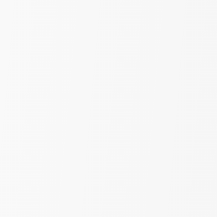
Органза "Анютины глазки" |
Мультицвет | шир. 280 см
390
₽
550
за пог. м
-43%