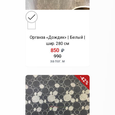
Выберите цвет
Серый
Бежевый
Белый
Бирюзовый
Бордовый
Брусника
Венге
Зеленый
Кофе
Красный
Молочный
Оранжевый
Св. желтый