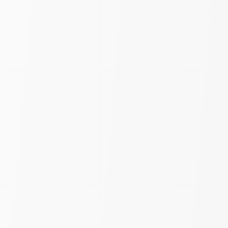
Органза "Маки" | Красный |
шир. 280 см
490
₽
690
за пог. м
-11%