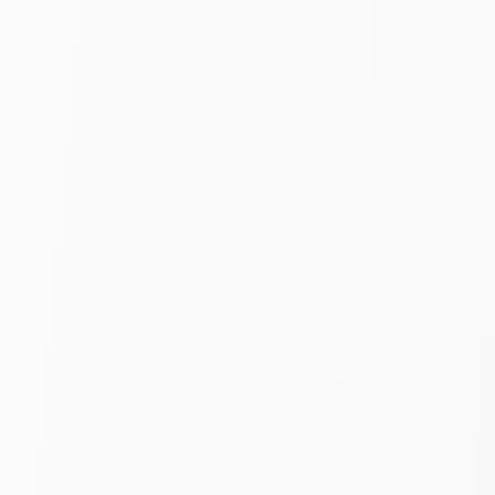
Сетка Корд «Качели» | Золото |
шир. 290 см
690
₽
990
за пог. м
-11%
Выберите цвет
Белый