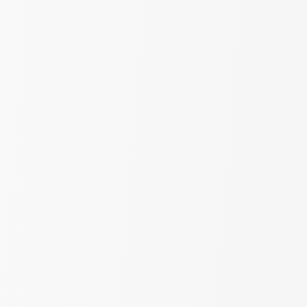
Сетка "Волна" | Белый |
шир. 280 см
490
₽
690
за пог. м
-46%