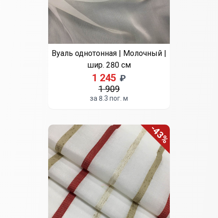
Вуаль однотонная | Молочный |
шир. 280 см
1 245
₽
1 909
за 8.3 пог. м
-43%