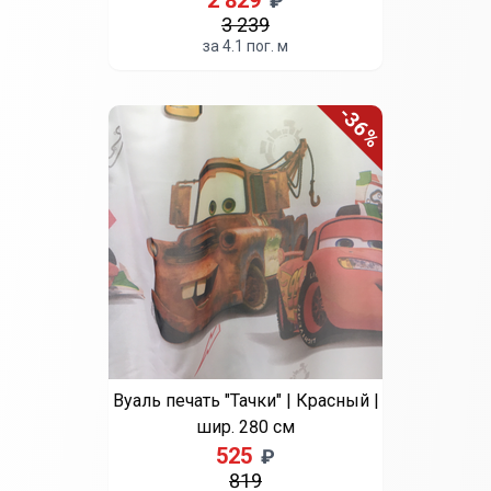
2 829
₽
3 239
за 4.1 пог. м
-36%
Вуаль печать "Тачки" | Красный |
шир. 280 см
525
₽
819