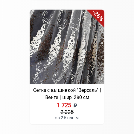
-26%
Сетка с вышивкой "Версаль" |
Венге | шир. 280 см
1 725
₽
2 325
за 2.5 пог. м