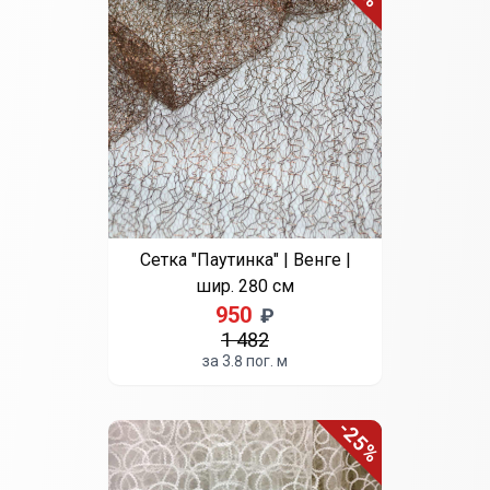
Сетка "Паутинка" | Венге |
шир. 280 см
950
₽
1 482
за 3.8 пог. м
-25%