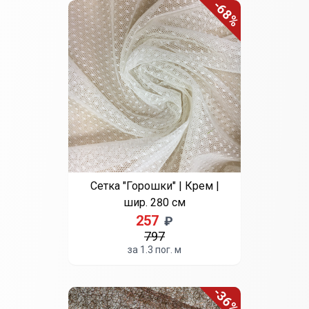
-68%
Сетка "Горошки" | Крем |
шир. 280 см
257
₽
797
за 1.3 пог. м
-36%