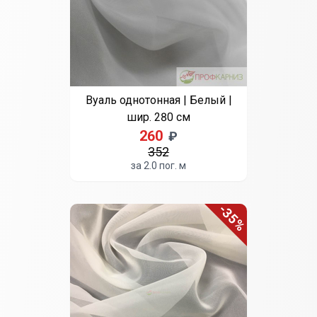
Вуаль однотонная | Белый |
шир. 280 см
260
₽
352
за 2.0 пог. м
-35%