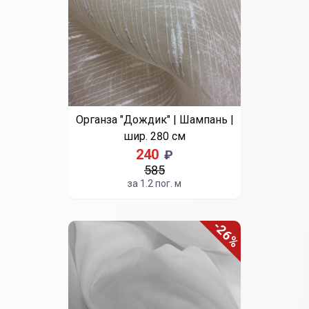
Органза "Дождик" | Шампань |
шир. 280 см
240
₽
585
за 1.2 пог. м
-26%