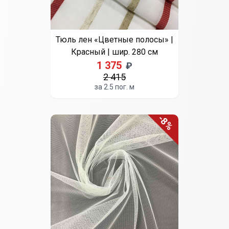
Тюль лен «Цветные полосы» |
Красный | шир. 280 см
1 375
₽
2 415
за 2.5 пог. м
-8%