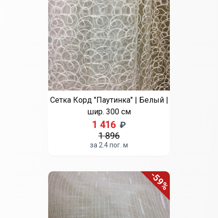
Сетка Корд "Паутинка" | Белый |
шир. 300 см
1 416
₽
1 896
за 2.4 пог. м
-59%