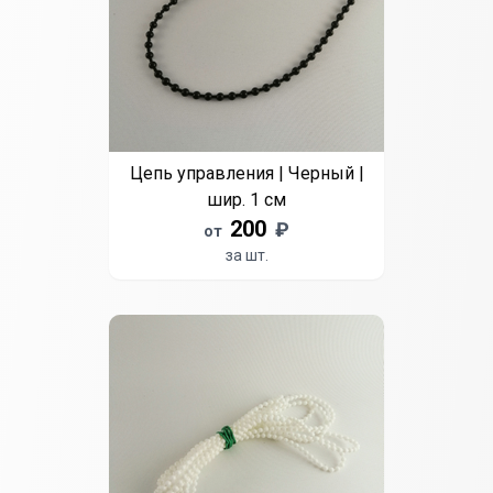
Цепь управления | Черный |
шир. 1 см
200
₽
от
за шт.