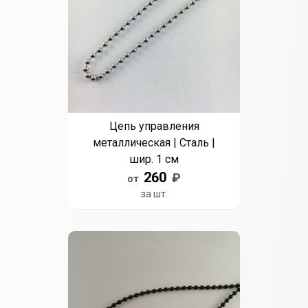
Цепь управления
металлическая | Сталь |
шир. 1 см
260
₽
от
за шт.