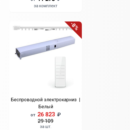
за комплект
-8%
Беспроводной электрокарниз |
Белый
26 823
₽
от
29 109
за шт.