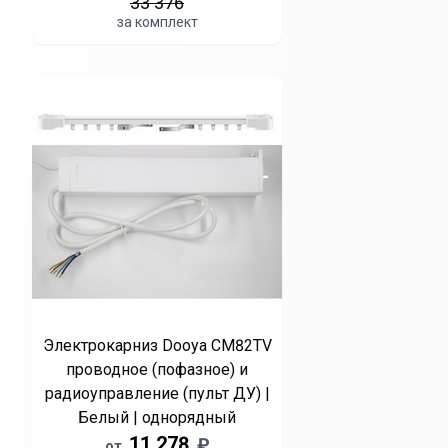
33 376
за комплект
Электрокарниз Dooya CM82TV
проводное (пофазное) и
радиоуправление (пульт ДУ) |
Белый | однорядный
11 278
₽
от