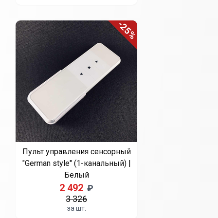
-25%
Пульт управления сенсорный
"German style" (1-канальный) |
Белый
2 492
₽
3 326
за шт.