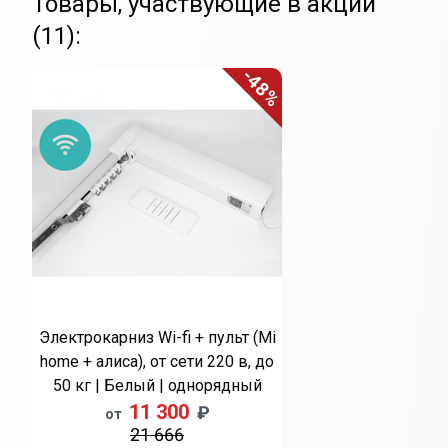
Товары, участвующие в акции
(11):
-48%
Электрокарниз Wi-fi + пульт (Mi
home + алиса), от сети 220 в, до
50 кг | Белый | однорядный
11 300
₽
от
21 666