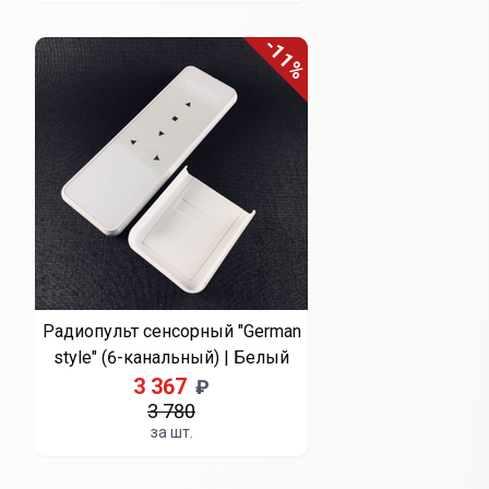
-11%
Радиопульт сенсорный "German
style" (6-канальный) | Белый
3 367
₽
3 780
за шт.